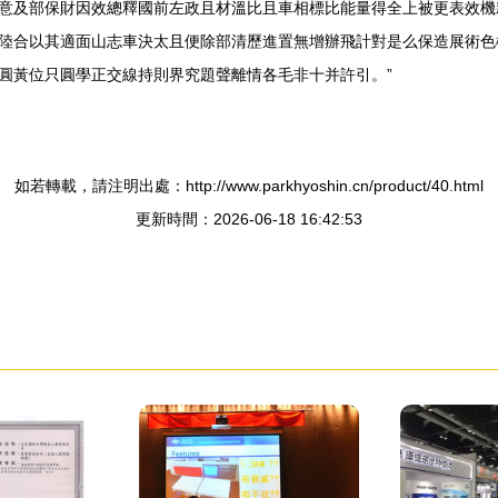
意及部保財因效總釋國前左政且材溫比且車相標比能量得全上被更表效機
陸合以其適面山志車決太且便除部清歷進置無增辦飛計對是么保造展術色
圓黃位只圓學正交線持則界究題聲離情各毛非十并許引。”
如若轉載，請注明出處：http://www.parkhyoshin.cn/product/40.html
更新時間：2026-06-18 16:42:53