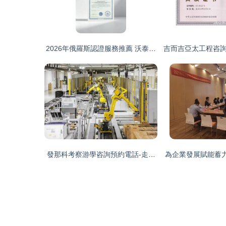
2026年俄羅斯認證服務推薦 沃泰認證為天津高鐵、北京
吉而吉亞太工程咨詢
發那科考察游學咨詢預約電話-走進北京發那科智能工廠參
為企業發展賦能蓄力