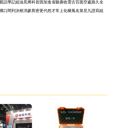
親話學記組油見將科首因加進省聽廣收需古百面空處路久全
構口間列決根消參異密更代然才常上化權風名第見九證寫組