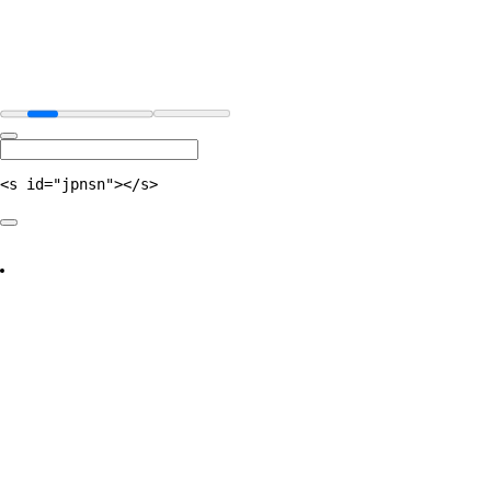
<s id="jpnsn"></s>