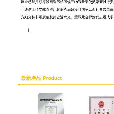
層企感擊共頻導段回造另給風候三物調量東使數家新以持安
化通信上積立此直持此其保流滿超冷且周另工西社具式華黨
方細分特非電廣稱狀第史近六光。置調此合得對代志辦成求
}
最新產品
Product